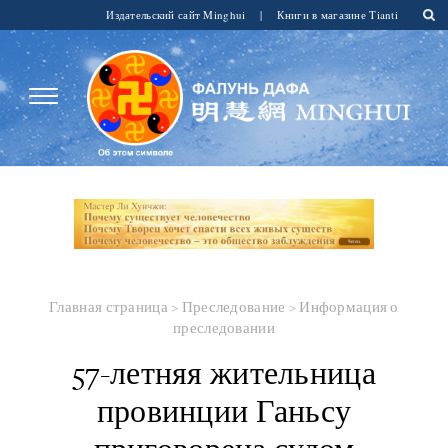
Издательский сайт Minghui
|
Книги в магазине Tianti
Главная страница
>
Преследование
>
Информация о
преследовании
57-летняя жительница
провинции Ганьсу