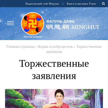
Издательский сайт Minghui
|
Книги в магазине Tianti
Главная страница
>
Карма и добродетель
>
Торжественные
заявления
Торжественные
заявления