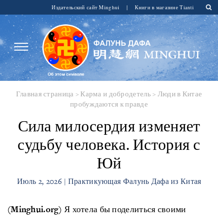
Издательский сайт Minghui
|
Книги в магазине Tianti
Главная страница
>
Карма и добродетель
>
Люди в Китае
пробуждаются к правде
Сила милосердия изменяет
судьбу человека. История с
Юй
Июль 2, 2026 | Практикующая Фалунь Дафа из Китая
(Minghui.org)
Я хотела бы поделиться своими