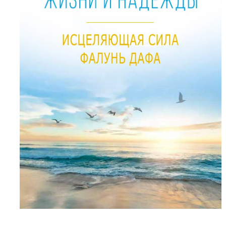
Последний
подкаст
Подкаст.
[Празднование
Всемирного
Дня
Фалунь
Дафа]