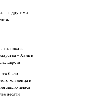
илы с другими
ения.
осить плоды.
дарства – Хань и
щих царств.
 это было
нного младенца и
аня заключалась
лее десяти