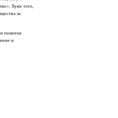
ие». Хуже того,
бщества за
 и помогая
ение и