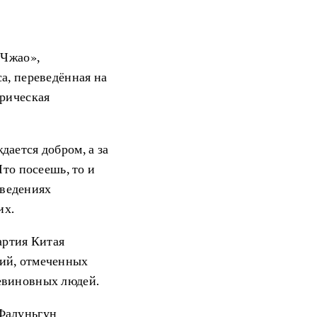
 Чжао»,
а, переведённая на
орическая
ается добром, а за
Что посеешь, то и
зведениях
их.
артия Китая
ний, отмеченных
евиновных людей.
 Фалуньгун