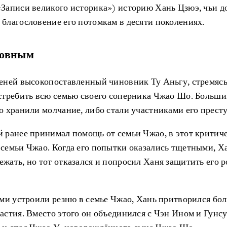
«Записи великого историка») историю Хань Цзюэ, чьи д
благословение его потомкам в десяти поколениях.
новным
сеней высокопоставленный чиновник Ту Аньгу, стремяс
истребить всю семью своего соперника Чжао Шо. Больши
о хранили молчание, либо стали участниками его прест
й ранее принимал помощь от семьи Чжао, в этот критич
 семьи Чжао. Когда его попытки оказались тщетными, Х
жать, но тот отказался и попросил Ханя защитить его р
ами устроили резню в семье Чжао, Хань притворился бо
астия. Вместо этого он объединился с Чэн Ином и Гунс