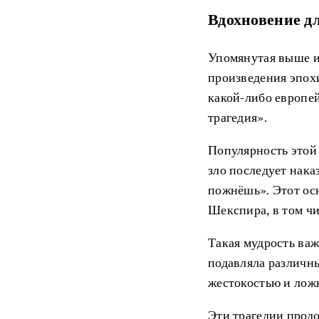
Вдохновение д
Упомянутая выше ис
произведения эпохи
какой-либо европей
трагедия».
Популярность этой 
зло последует нака
пожнёшь». Этот ос
Шекспира, в том чи
Такая мудрость важ
подавляла различн
жестокостью и лож
Эти трагедии прод