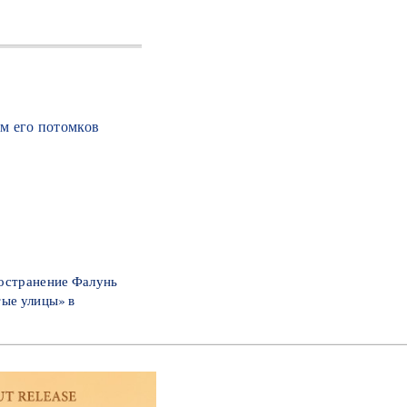
м его потомков
остранение Фалунь
ые улицы» в