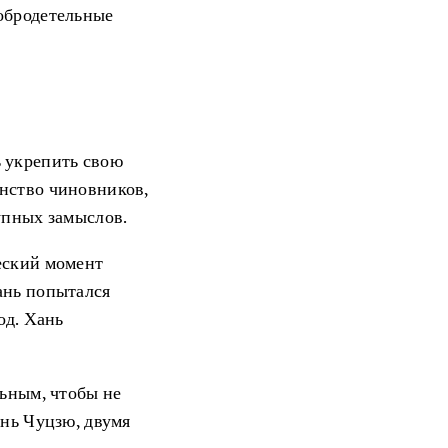
обродетельные
ь укрепить свою
нство чиновников,
упных замыслов.
еский момент
ань попытался
од. Хань
льным, чтобы не
унь Чуцзю, двумя