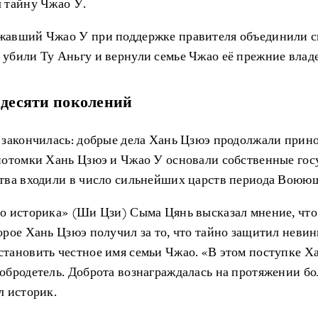
 тайну Чжао У.
жавший Чжао У при поддержке правителя объединили с
убили Ту Аньгу и вернули семье Чжао её прежние влад
 десяти поколений
 закончилась: добрые дела Хань Цзюэ продолжали прин
потомки Хань Цзюэ и Чжао У основали собственные госу
ства входили в число сильнейших царств периода Воюю
го историка» (Ши Цзи) Сыма Цянь высказал мнение, что
орое Хань Цзюэ получил за то, что тайно защитил неви
тановить честное имя семьи Чжао. «В этом поступке Х
обродетель. Доброта вознаграждалась на протяжении бо
л историк.