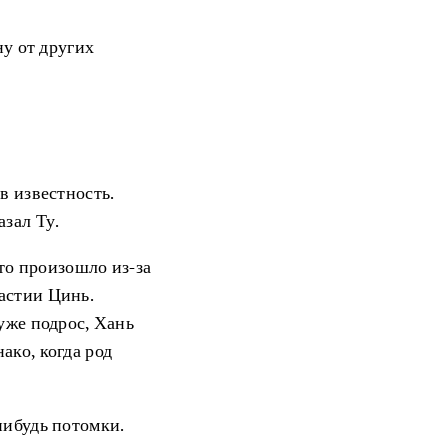
ну от других
в известность.
зал Ту.
это произошло из-за
астии Цинь.
уже подрос, Хань
ако, когда род
нибудь потомки.