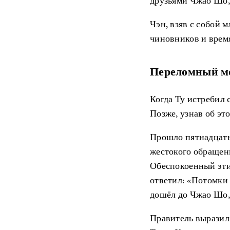
друзьями Чжао Шо,
Чэн, взяв с собой 
чиновников и время
Переломный м
Когда Ту истребил 
Позже, узнав об эт
Прошло пятнадцать 
жестокого обращен
Обеспокоенный этим
ответил: «Потомки 
дошёл до Чжао Шо, 
Правитель выразил 