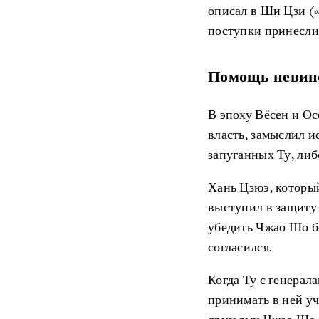
описал в Ши Цзи (
поступки принесли 
Помощь неви
В эпоху Вёсен и О
власть, замыслил 
запуганных Ту, либ
Хань Цзюэ, которы
выступил в защиту
убедить Чжао Шо бе
согласился.
Когда Ту с генерал
принимать в ней уч