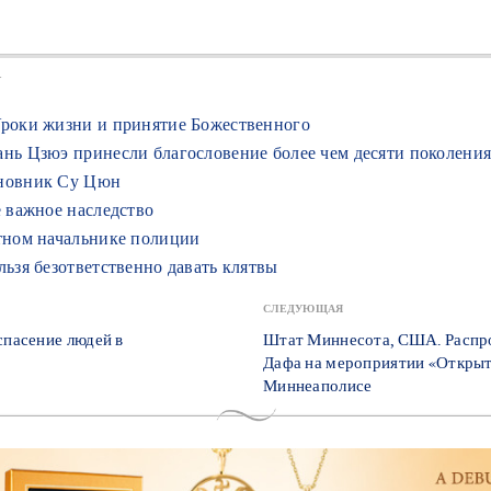
У
Уроки жизни и принятие Божественного
ань Цзюэ принесли благословение более чем десяти поколения
иновник Су Цюн
е важное наследство
стном начальнике полиции
льзя безответственно давать клятвы
СЛЕДУЮЩАЯ
спасение людей в
Штат Миннесота, США. Распр
Дафа на мероприятии «Открыт
Миннеаполисе