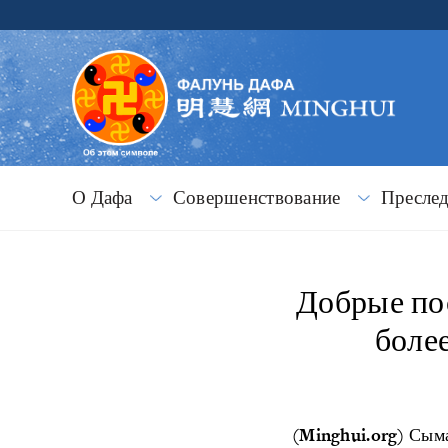
О Дафа
Совершенствование
Пресле
Добрые по
боле
(Minghui.org)
Сыма