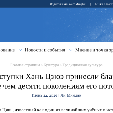
Издательский сайт Minghui
|
Книги в мага
дование
Новости и события
Мнение и точка з
Главная страница
>
Культура
>
Традиционная культура
ступки Хань Цзюэ принесли бла
е чем десяти поколениям его пот
Июнь 24, 2026 | Ли Миндао
 Цянь, известный как один из величайших учёных в ист