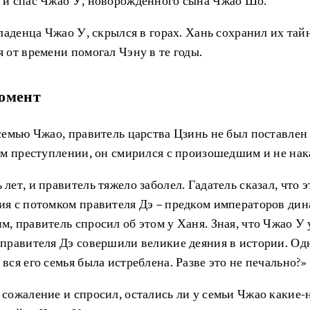
 и спас Чжао У, новорождённого сына Чжао Шо.
младенца Чжао У, скрылся в горах. Хань сохранил их тай
 от времени помогал Чэну в те годы.
омент
семью Чжао, правитель царства Цзинь не был поставлен 
ом преступлении, он смирился с произошедшим и не нака
лет, и правитель тяжело заболел. Гадатель сказал, что 
ия с потомком правителя Дэ – предком императоров дин
, правитель спросил об этом у Ханя. Зная, что Чжао У 
правителя Дэ совершили великие деяния в истории. Одн
вся его семья была истреблена. Разве это не печально?»
сожаление и спросил, остались ли у семьи Чжао какие-