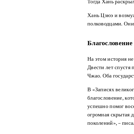
Тогда Хань раскрыл
Хань Цзюэ и возму
полководцами. Они 
Благословение
На этом история не
Двести лет спустя 
Чжао. Оба государ
В «Записях велико
благословение, кот
успешно помог восс
огромная скрытая д
поколений», – писа