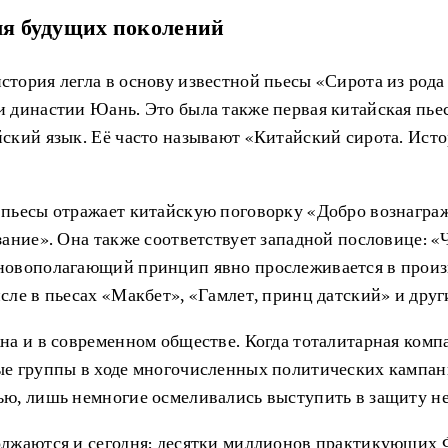
ля будущих поколений
тория легла в основу известной пьесы «Сирота из рода
 династии Юань. Это была также первая китайская пьес
ский язык. Её часто называют «Китайский сирота. Ист
пьесы отражает китайскую поговорку «Добро вознагражд
зание». Она также соответствует западной пословице: «
новополагающий принцип явно прослеживается в прои
сле в пьесах «Макбет», «Гамлет, принц датский» и друг
на и в современном обществе. Когда тоталитарная комп
ые группы в ходе многочисленных политических кампа
ью, лишь немногие осмеливались выступить в защиту н
олжаются и сегодня: десятки миллионов практикующих