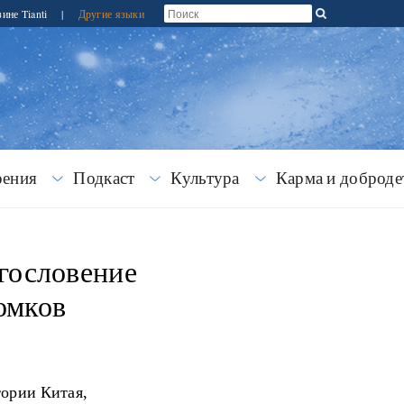
зине Tianti
|
Другие языки
рения
Подкаст
Культура
Карма и доброде
гословение
омков
ории Китая,