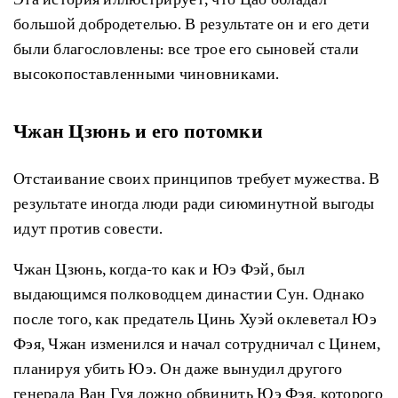
большой добродетелью. В результате он и его дети
были благословлены: все трое его сыновей стали
высокопоставленными чиновниками.
Чжан
Цзюнь
и
его
потомки
Отстаивание своих принципов требует мужества. В
результате иногда люди ради сиюминутной выгоды
идут против совести.
Чжан Цзюнь, когда-то как и Юэ Фэй, был
выдающимся полководцем династии Сун. Однако
после того, как предатель Цинь Хуэй оклеветал Юэ
Фэя, Чжан изменился и начал сотрудничал с Цинем,
планируя убить Юэ. Он даже вынудил другого
генерала Ван Гуя ложно обвинить Юэ Фэя, которого