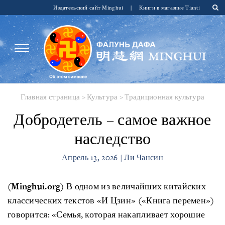
Издательский сайт Minghui
|
Книги в магазине Tianti
Главная страница
>
Культура
>
Традиционная культура
Добродетель – самое важное
наследство
Апрель 13, 2026 | Ли Чансин
(Minghui.org)
В одном из величайших китайских
классических текстов «И Цзин» («Книга перемен»)
говорится: «Семья, которая накапливает хорошие