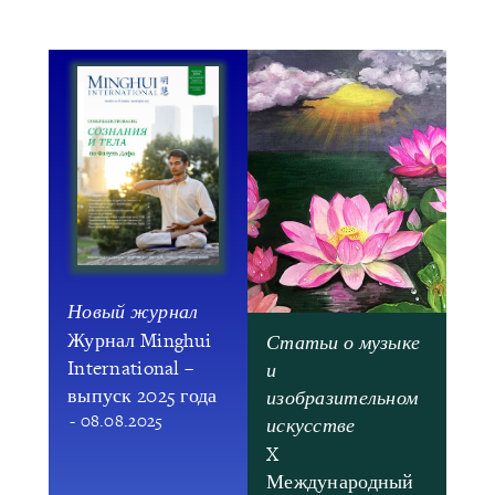
15.02.2026
Новый журнал
Журнал Minghui
Статьи о музыке
International –
и
выпуск 2025 года
изобразительном
- 08.08.2025
искусстве
X
Международный