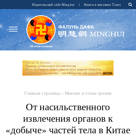
Издательский сайт Minghui
|
Книги в магазине Tianti
Главная страница
>
Мнение и точка зрения
От насильственного
извлечения органов к
«добыче» частей тела в Китае