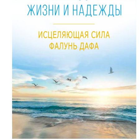
Последний
подкаст
Подкаст.
История
совершенствования
художника
-